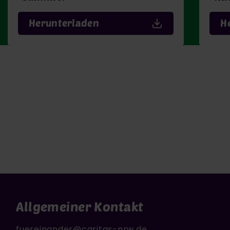
Herunterladen
H
Allgemeiner Kontakt
fuereinander@caritas-nrw.de