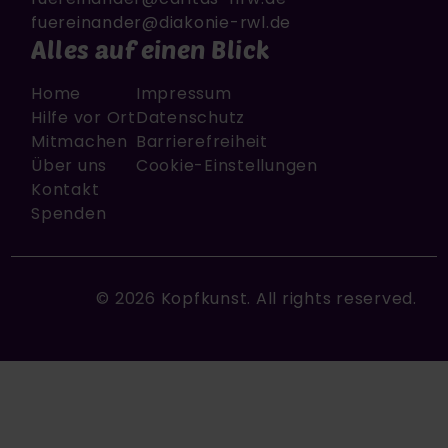
fuereinander@diakonie-rwl.de
Alles auf einen Blick
Fußzeile
Fußzeile Sekundär
Home
Impressum
Hilfe vor Ort
Datenschutz
Mitmachen
Barrierefreiheit
Über uns
Cookie-Einstellungen
Kontakt
Spenden
© 2026
Kopfkunst. All rights reserved.