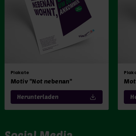
Plakate
Plak
Motiv "Not nebenan"
Mot
Herunterladen
H
Social Media