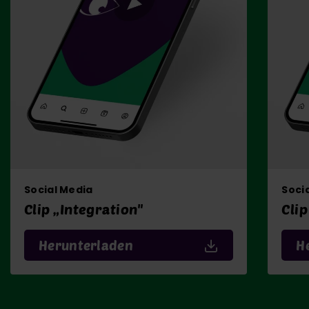
Social Media
Soci
Clip „Integration"
Clip
Herunterladen
H