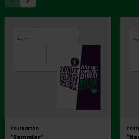
Postkarten
Post
"Sammler"
"Na