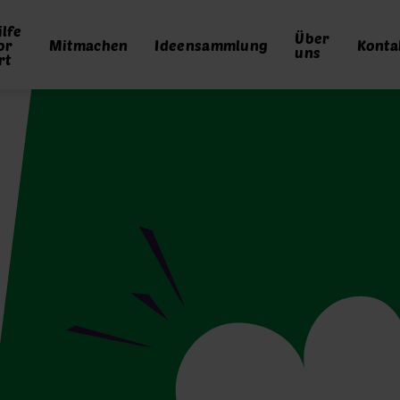
uptnavigation
ilfe
Über
or
Mitmachen
Ideensammlung
Konta
uns
rt