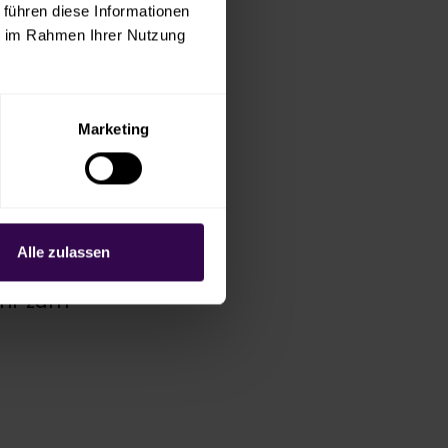
 führen diese Informationen
ie im Rahmen Ihrer Nutzung
nvortrag
nn ein
Marketing
a sein.
emeinsam
 sich
Alle zulassen
r die
ihr zum