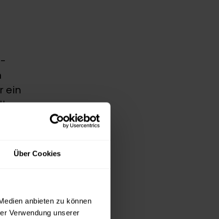
h-
n
r ein
llen
ealen
sen ist
ern auch
Über Cookies
 Medien anbieten zu können
hrer Verwendung unserer