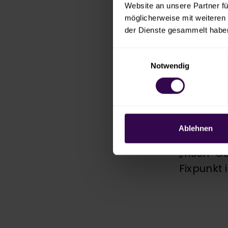
Website an unsere Partner fü
So geh
möglicherweise mit weiteren
der Dienste gesammelt habe
Ihr lade
Einwilligungsauswahl
in einer
Notwendig
Spendenp
Nach dem
Teilnehm
gekochte
Ablehnen
direkt fü
„Tisch-G
Fixpunkt