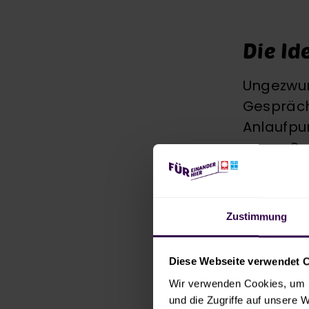
Die Id
Ungezwun
Gespräch
Anlaufpun
neues Pr
Thema etw
Rahmen. 
dabei ni
Zustimmung
ein prim
Stimmung
Diese Webseite verwendet 
Wir verwenden Cookies, um I
und die Zugriffe auf unsere 